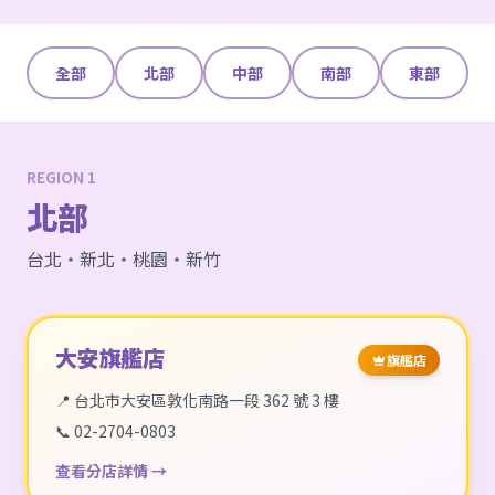
全部
北部
中部
南部
東部
REGION 1
北部
台北・新北・桃園・新竹
大安旗艦店
旗艦店
📍 台北市大安區敦化南路一段 362 號 3 樓
📞 02-2704-0803
查看分店詳情 →