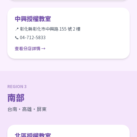
中興授權教室
📍 彰化縣彰化市中興路 155 號 2 樓
📞 04-712-5833
查看分店詳情 →
REGION 3
南部
台南・高雄・屏東
北區授權教室