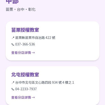
中部
苗栗・台中・彰化
苗栗授權教室
📍 苗栗縣苗栗市自治路 422 號
📞 037-366-536
查看分店詳情 →
北屯授權教室
📍 台中市北屯區文心路四段 934 號 4 樓之 1
📞 04-2233-7937
查看分店詳情 →