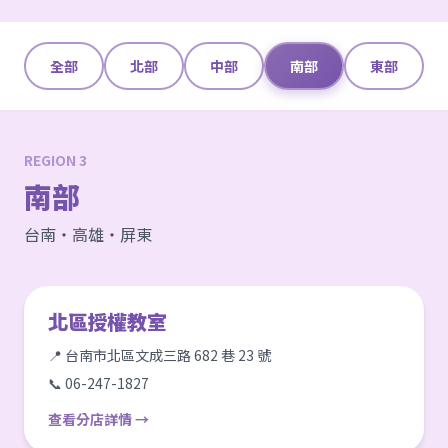
全部
北部
中部
南部
東部
REGION 3
南部
台南・高雄・屏東
北區授權教室
📍 台南市北區文成三路 682 巷 23 號
📞 06-247-1827
查看分店詳情 →