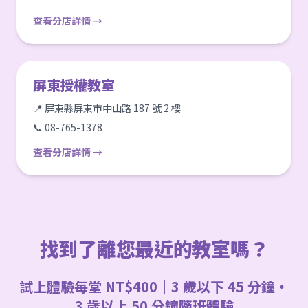
查看分店詳情 →
屏東授權教室
📍 屏東縣屏東市中山路 187 號 2 樓
📞 08-765-1378
查看分店詳情 →
找到了離您最近的教室嗎？
試上體驗每堂 NT$400｜3 歲以下 45 分鐘・
3 歲以上 50 分鐘隨班體驗