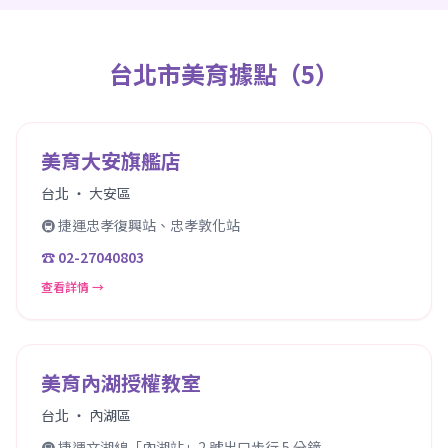
台北市美育據點（5）
美育大安旗艦店
台北 ・ 大安區
🚇 捷運忠孝復興站、忠孝敦化站
☎ 02-27040803
查看詳情 →
美育內湖授權教室
台北 ・ 內湖區
🚇 捷運文湖線「內湖站」2 號出口步行 5 分鐘