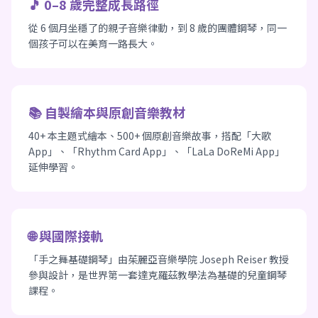
🎵 0–8 歲完整成長路徑
從 6 個月坐穩了的親子音樂律動，到 8 歲的團體鋼琴，同一
個孩子可以在美育一路長大。
📚 自製繪本與原創音樂教材
40+ 本主題式繪本、500+ 個原創音樂故事，搭配「大歌
App」、「Rhythm Card App」、「LaLa DoReMi App」
延伸學習。
🌐 與國際接軌
「手之舞基礎鋼琴」由茱麗亞音樂學院 Joseph Reiser 教授
參與設計，是世界第一套達克羅茲教學法為基礎的兒童鋼琴
課程。