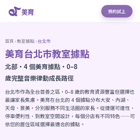
預約試上
首頁
›
教室據點
›
台北市
美育台北市教室據點
北部・4 個美育據點・0–8
歲完整音樂律動成長路徑
台北市作為全台首善之區，0–8 歲的教育資源豐富但選擇也
最讓家長焦慮。美育在台北的 4 個據點分布大安、內湖、
天母、景美，分別服務不同生活圈的家長。從捷運可達性、
停車便利性、到教室空間設計，每個分店有不同特色——可
依您的居住區域選擇最適合的據點。