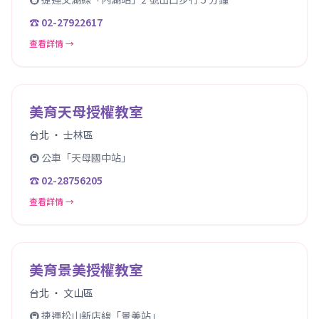
☎ 02-27922617
查看詳情 →
美育天母授權教室
台北 ・ 士林區
🚇 公車「天母國中站」
☎ 02-28756205
查看詳情 →
美育景美授權教室
台北 ・ 文山區
🚇 捷運松山新店線「景美站」