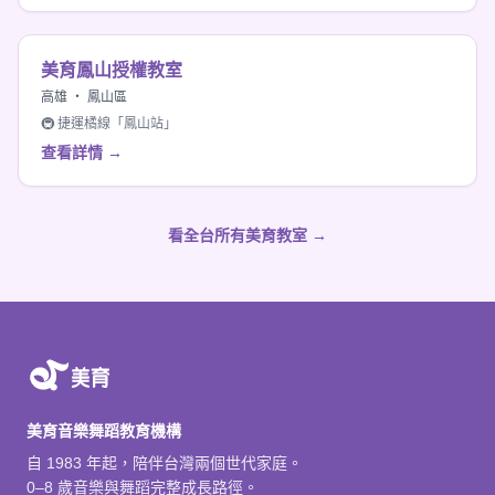
美育鳳山授權教室
高雄 ・ 鳳山區
🚇 捷運橘線「鳳山站」
查看詳情 →
看全台所有美育教室 →
美育音樂舞蹈教育機構
自 1983 年起，陪伴台灣兩個世代家庭。
0–8 歲音樂與舞蹈完整成長路徑。