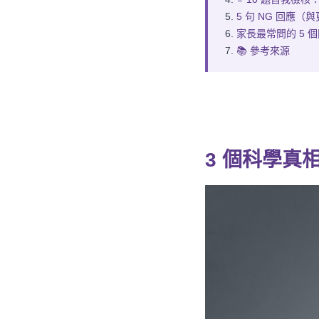
5 句 NG 回應（
家長最常問的 5 
📚 參考來源
3 個
科學真