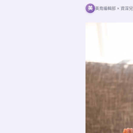
美
美育編輯部 × 資深