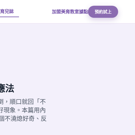
育兒誌
加盟美育
教室據點
預約試上
應法
倒，順口就回「不
好現象。本篇用內
 個不澆熄好奇、反