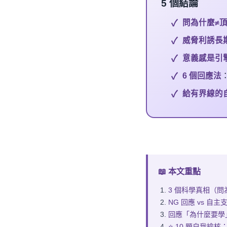
5 個
結論
問為什麼≠
威脅利誘長
意義感是引
6 個回應法
給有界線的
📖 本文重點
3 個科學真相（問為
NG 回應 vs 自
回應「為什麼要學」
⭐ 10 題自我檢