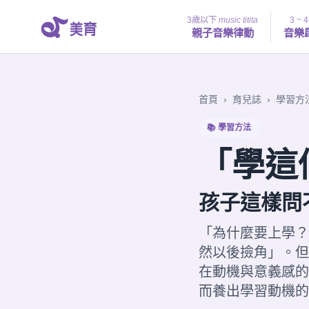
3歲以下
music titita
3 ~ 
親子音樂律動
音樂
首頁
›
育兒誌
›
學習方
📚 學習方法
「學這
孩子這樣問
「為什麼要上學？
然以後撿角」。但
在動機與意義感的
而養出學習動機的