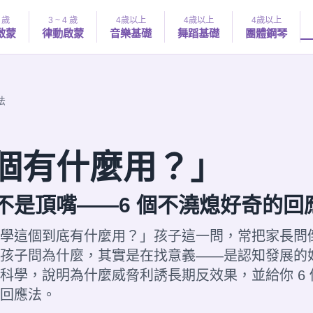
4 歲
3 ~ 4 歲
4歲以上
4歲以上
4歲以上
啟蒙
律動啟蒙
音樂基礎
舞蹈基礎
團體鋼琴
法
個有什麼用？」
不是頂嘴——6 個不澆熄好奇的回
學這個到底有什麼用？」孩子這一問，常把家長問
孩子問為什麼，其實是在找意義——是認知發展的
科學，說明為什麼威脅利誘長期反效果，並給你 6
回應法。