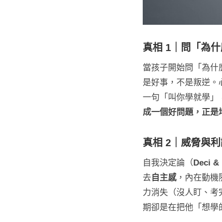
真相 1｜問「為
當孩子開始問「為什
是好事，不是叛逆。
一句「叫你學就學」
成一個好問題，正是
真相 2｜威脅與
自我決定論（
Deci &
去
自主感
，內在動機
力消失（沒人盯、考
期卻是在把他「想學