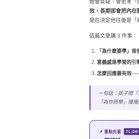
始會質疑、會思考「
效，長期卻會把內在
是在決定他往後是「
這篇文章講 3 件事：
「為什麼要學」背
意義感是學習的引
怎麼回應最有效
—
一句話：孩子問「
「為你而學」慢慢
📌 重點先看
TL;DR