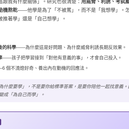
這跟我有什麼關係」。研究也很清楚：
用威脅、利誘、考試
動機熬乾
——他學是為了「不被罵」，而不是「我想學」。
被推著學」還是「自己想學」。
後的科學
——為什麼這是好問題、為什麼威脅利誘長期反效果。
擎
——孩子把學習接到「對他有意義的事」，才會自己投入。
—6 個不澆熄好奇、養出內在動機的回應法。
為什麼要學」，不是要你給標準答案，是要你陪他一起找意義。
變成「為自己而學」。