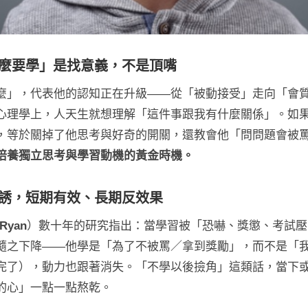
什麼要學」是找意義，不是頂嘴
麼」，代表他的認知正在升級——從「被動接受」走向「會
心理學上，人天生就想理解「這件事跟我有什麼關係」。如
，等於關掉了他思考與好奇的開關，還教會他「問問題會被
培養獨立思考與學習動機的黃金時機。
利誘，短期有效、長期反效果
 Ryan
）數十年的研究指出：當學習被「恐嚇、獎懲、考試壓
隨之下降——他學是「為了不被罵／拿到獎勵」，而不是「
完了），動力也跟著消失。「不學以後撿角」這類話，當下
的心」一點一點熬乾。