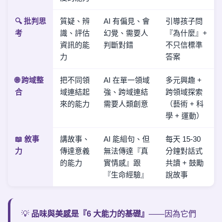
🔍 批判思
質疑、辨
AI 有偏見、會
引導孩子問
考
識、評估
幻覺、需要人
『為什麼』+
資訊的能
判斷對錯
不只信標準
力
答案
🌐 跨域整
把不同領
AI 在單一領域
多元興趣 +
合
域連結起
強、跨域連結
跨領域探索
來的能力
需要人類創意
（藝術 + 科
學 + 運動）
📖 敘事
講故事、
AI 能組句、但
每天 15-30
力
傳達意義
無法傳達『真
分鐘對話式
的能力
實情感』跟
共讀 + 鼓勵
『生命經驗』
說故事
💡
品味與美感是『6 大能力的基礎』
——因為它們