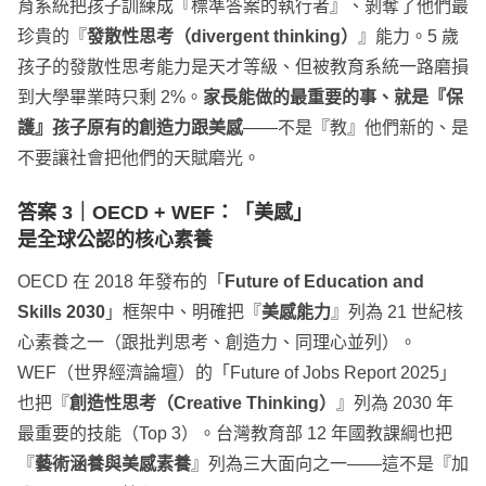
育系統把孩子訓練成『標準答案的執行者』、剝奪了他們最
珍貴的『
發散性思考（divergent thinking）
』能力。5 歲
孩子的發散性思考能力是天才等級、但被教育系統一路磨損
到大學畢業時只剩 2%。
家長能做的最重要的事、就是『保
護』孩子原有的創造力跟美感
——不是『教』他們新的、是
不要讓社會把他們的天賦磨光。
答案 3｜
OECD + WEF
：「美感」
是全球公認的核心素養
OECD 在 2018 年發布的「
Future of Education and
Skills 2030
」框架中、明確把『
美感能力
』列為 21 世紀核
心素養之一（跟批判思考、創造力、同理心並列）。
WEF（世界經濟論壇）的「Future of Jobs Report 2025」
也把『
創造性思考（Creative Thinking）
』列為 2030 年
最重要的技能（Top 3）。台灣教育部 12 年國教課綱也把
『
藝術涵養與美感素養
』列為三大面向之一——這不是『加