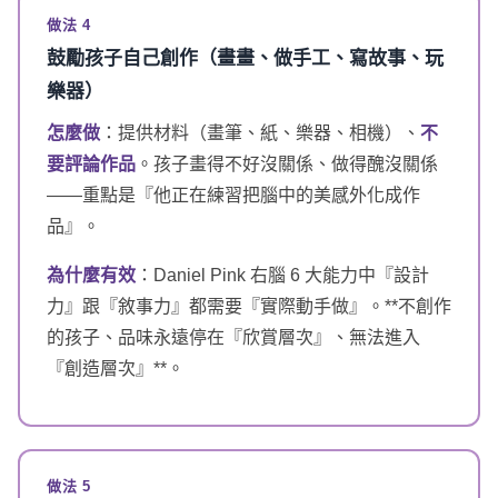
做法 4
鼓勵孩子自己創作（畫畫、做手工、寫故事、玩
樂器）
怎麼做
：提供材料（畫筆、紙、樂器、相機）、
不
要評論作品
。孩子畫得不好沒關係、做得醜沒關係
——重點是『他正在練習把腦中的美感外化成作
品』。
為什麼有效
：Daniel Pink 右腦 6 大能力中『設計
力』跟『敘事力』都需要『實際動手做』。**不創作
的孩子、品味永遠停在『欣賞層次』、無法進入
『創造層次』**。
做法 5