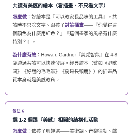
共讀有美感的繪本（看插畫、不只看文字）
怎麼做
：好繪本是『可以教家長品味的工具』。共
讀時不只唸文字、跟孩子
討論插畫
——『你覺得這
個顏色為什麼用紅色？』『這個畫家的風格有什麼
特別？』。
為什麼有效
：Howard Gardner『美感智能』在 4-8
歲透過共讀可以快速發展。經典繪本（譬如《野獸
國》《好餓的毛毛蟲》《樹是長頸鹿》）的插畫品
質本身就是美感教育。
做法 6
選 1-2 個跟『美感』相關的結構化活動
怎麼做
：依孩子興趣選——美術課、音樂律動、戲