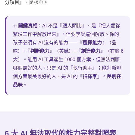
分項目』、是核心。
✨
關鍵真相
：AI 不是『跟人類比』、是『把人類從
繁瑣工作中解放出來』。但要享受這個解放、你的
孩子必須有 AI 沒有的能力——『
選擇能力
』（品
味）+『
判斷能力
』（美感）+『
創造能力
』（右腦 6
大）。能用 AI 工具產生 1000 個方案、但無法判斷
哪個最好的人、只是 AI 的『執行助手』；能判斷哪
個方案最美最好的人、是 AI 的『指揮家』。
差別在
品味
。
6 大 AI 無法取代
的能力完整對照表