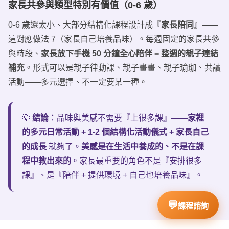
家長共參與類型特別有價值（0-6 歲）
0-6 歲還太小、大部分結構化課程設計成『
家長陪同
』——
這對應做法 7（家長自己培養品味）。每週固定的家長共參
與時段、
家長放下手機 50 分鐘全心陪伴 = 整週的親子連結
補充
。形式可以是親子律動課、親子畫畫、親子瑜珈、共讀
活動——多元選擇、不一定要某一種。
💡
結論
：品味與美感不需要『上很多課』——
家裡
的多元日常活動 + 1-2 個結構化活動儀式 + 家長自己
的成長
就夠了。
美感是在生活中養成的、不是在課
程中教出來的
。家長最重要的角色不是『安排很多
課』、是『陪伴 + 提供環境 + 自己也培養品味』。