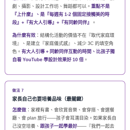
劇、攝影、設計工作坊、舞蹈都可以。
重點不是
『上什麼』、是『每週有 1-2 個固定接觸美的時
段』+『有大人引導』+『有同齡同伴』
。
為什麼有效
：結構化活動的價值不在『取代家庭環
境』、是建立『家庭儀式感』、減少 3C 的填空角
色。
有大人引導 + 同齡同伴互動的時間、比孩子獨
自看 YouTube 學設計效果好 10 倍
。
做法 7
家長自己也要培養品味（最關鍵）
怎麼做
：家裡有書、會欣賞音樂、會穿搭、會選餐
廳、會 plan 旅行——孩子會耳濡目染。如果家長自
己沒空培養、
跟孩子一起學最好
——『我們一起去