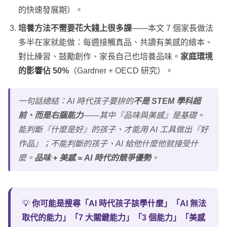
的快速發展期）。
培養方法不需要花大錢上很多課
——本文 7 個家長做法
多半在家就能做：每週接觸真品、共讀有美感的繪本、
對比練習、鼓勵創作、家長自己也培養品味。
家庭環境
的影響佔 50%
（Gardner + OECD 研究）。
一句話總結：AI 時代孩子要拚的
不是 STEM 學科超
前、而是右腦能力
——其中『品味與美感』是基礎。
能判斷『什麼是好』的孩子、才能用 AI 工具做出『好
作品』；不能判斷的孩子、AI 給他什麼他就接受什
麼。
品味 + 美感 = AI 時代的競爭優勢
。
💡
你可能是搜尋「AI 時代孩子該學什麼」「AI 無法
取代的能力」「7 大關鍵能力」「3 個能力」「美感