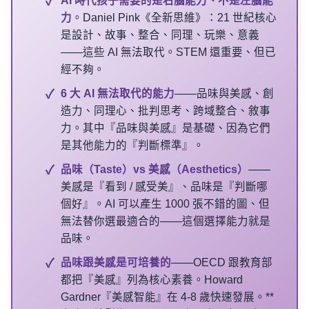
AI 時代孩子需要的是右腦能力、不是左腦能
力
。Daniel Pink《全新思維》：21 世紀核心
是設計、故事、整合、同理、玩樂、意義
——這些 AI 無法取代。STEM 還重要、但已
經不夠。
6 大 AI 無法取代的能力
——品味與美感、創
造力、同理心、批判思考、跨域整合、敘事
力。其中『品味與美感』是基礎、因為它們
是其他能力的『判斷標準』。
品味（Taste）vs 美感（Aesthetics）
——
美感是『看到 / 感受美』、品味是『判斷哪
個好』。AI 可以產生 1000 張不錯的圖、但
無法替你選最適合的——這個選擇能力就是
品味。
品味跟美感是可培養的
——OECD 跟教育部
都把『美感』列為核心素養。Howard
Gardner『美感智能』在 4-8 歲快速發展。**