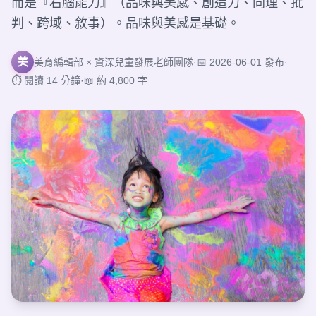
而是『右腦能力』（品味與美感、創造力、同理、批
判、跨域、敘事）。品味與美感是基礎。
美
美育編輯部 × 資深兒童發展老師團隊
·
📅 2026-06-01 發布
·
⏱ 閱讀 14 分鐘
·
📖 約 4,800 字