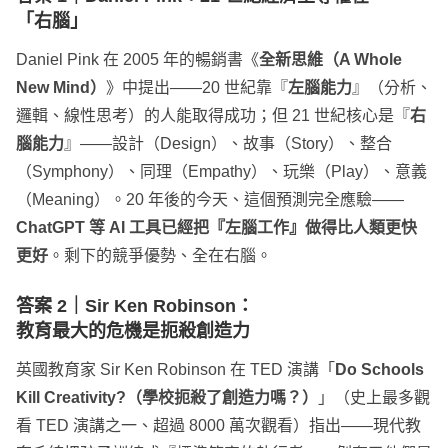
「右腦」
Daniel Pink 在 2005 年的暢銷書《
全新思維（A Whole
New Mind）
》中提出——20 世紀靠『
左腦能力
』（分析、
邏輯、線性思考）的人能取得成功；但 21 世紀核心是『
右
腦能力
』——設計（Design）、故事（Story）、整合
（Symphony）、同理（Empathy）、玩樂（Play）、意義
（Meaning）。20 年後的今天、這個預測完全應驗——
ChatGPT 等 AI 工具已經把『左腦工作』做得比人類更快
更好
。剩下的競爭優勢、全在右腦。
答案 2｜
Sir Ken Robinson
：
教育最大的危機是扼殺創造力
英國教育家 Sir Ken Robinson 在 TED 演講「
Do Schools
Kill Creativity?（學校扼殺了創造力嗎？）
」（史上最多觀
看 TED 演講之一、超過 8000 萬次觀看）指出——現代教