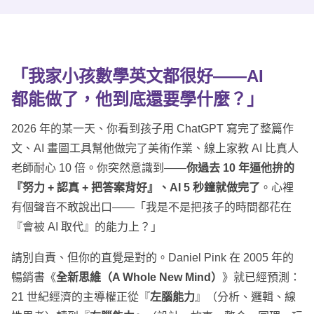
「我家小孩數學英文都很好——AI
都能做了，他到底還要學什麼？」
2026 年的某一天、你看到孩子用 ChatGPT 寫完了整篇作
文、AI 畫圖工具幫他做完了美術作業、線上家教 AI 比真人
老師耐心 10 倍。你突然意識到——
你過去 10 年逼他拚的
『努力 + 認真 + 把答案背好』、AI 5 秒鐘就做完了
。心裡
有個聲音不敢說出口——「我是不是把孩子的時間都花在
『會被 AI 取代』的能力上？」
請別自責、但你的直覺是對的。Daniel Pink 在 2005 年的
暢銷書《
全新思維（A Whole New Mind）
》就已經預測：
21 世紀經濟的主導權正從『
左腦能力
』（分析、邏輯、線