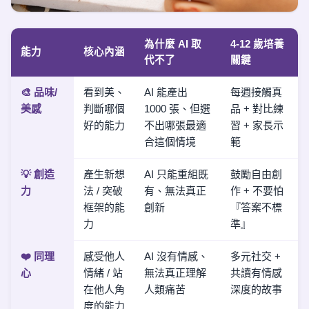
為什麼 AI 取
4-12 歲培養
能力
核心內涵
代不了
關鍵
🎨 品味/
看到美、
AI 能產出
每週接觸真
美感
判斷哪個
1000 張、但選
品 + 對比練
好的能力
不出哪張最適
習 + 家長示
合這個情境
範
💡 創造
產生新想
AI 只能重組既
鼓勵自由創
力
法 / 突破
有、無法真正
作 + 不要怕
框架的能
創新
『答案不標
力
準』
❤️ 同理
感受他人
AI 沒有情感、
多元社交 +
心
情緒 / 站
無法真正理解
共讀有情感
在他人角
人類痛苦
深度的故事
度的能力