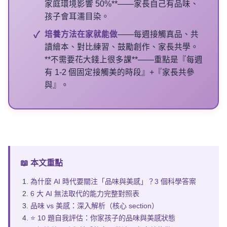
家庭環境影響 50%**——家長自己有品味、
孩子會耳濡目染。
培養方法在家就能做
——每週接觸真品、共
讀繪本、對比練習、鼓勵創作、家長共學。
**不需要花大錢上很多課**——重點是『每週
有 1-2 個固定接觸美的時段』+『家長共參
與』。
📖 本文重點
為什麼 AI 時代要關注「品味與美感」？3 個科學答案
6 大 AI 無法取代的能力完整對照表
品味 vs 美感：深入解析（核心 section）
⭐ 10 題自我評估：你家孩子的品味與美感狀態