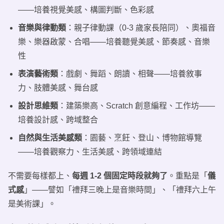
——培養視覺美感、構圖判斷、色彩感
音樂與律動類
：親子律動課（0-3 歲家長陪同）、奧福音
樂、樂器啟蒙、合唱——培養聽覺美感、節奏感、音樂
性
表演藝術類
：戲劇、舞蹈、朗讀、相聲——培養敘事
力、肢體美感、舞台感
設計思維類
：建築樂高、Scratch 創意編程、工作坊——
培養設計感、跨域整合
自然與生活美感類
：園藝、烹飪、登山、博物館導覽
——培養觀察力、生活美感、跨領域連結
不需要每樣都上、
每週 1-2 個固定時段就夠了
。重點是「
儀
式感
」——譬如「禮拜三晚上是音樂時間」、「禮拜六上午
是美術課」。