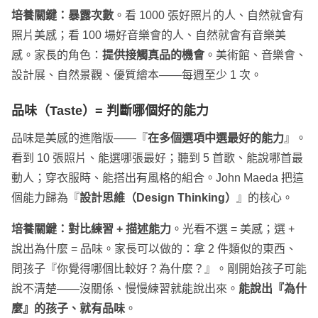
培養關鍵：暴露次數
。看 1000 張好照片的人、自然就會有
照片美感；看 100 場好音樂會的人、自然就會有音樂美
感。家長的角色：
提供接觸真品的機會
。美術館、音樂會、
設計展、自然景觀、優質繪本——每週至少 1 次。
品味（Taste）= 判斷哪個好的能力
品味是美感的進階版——『
在多個選項中選最好的能力
』。
看到 10 張照片、能選哪張最好；聽到 5 首歌、能說哪首最
動人；穿衣服時、能搭出有風格的組合。John Maeda 把這
個能力歸為『
設計思維（Design Thinking）
』的核心。
培養關鍵：對比練習 + 描述能力
。光看不選 = 美感；選 +
說出為什麼 = 品味。家長可以做的：拿 2 件類似的東西、
問孩子『你覺得哪個比較好？為什麼？』。剛開始孩子可能
說不清楚——沒關係、慢慢練習就能說出來。
能說出『為什
麼』的孩子、就有品味
。