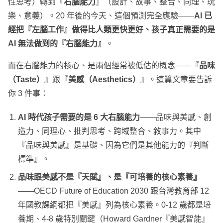
性思考）轉到『
右腦能力
』（設計、故事、整合、同理、玩
樂、意義）。20 年後的今天、這個預測完全應驗——
AI 已
經把『左腦工作』做得比人類更快更好、孩子真正需要的是
AI 無法做到的『右腦能力』
。
而在右腦能力的核心、是兩個經常被低估的概念——『
品味
（Taste）
』跟『
美感（Aesthetics）
』。這篇文章要告訴
你 3 件事：
AI 時代孩子需要的是 6 大右腦能力
——品味與美感、創
造力、同理心、批判思考、跨域整合、敘事力。其中
『品味與美感』是基礎、因為它們是其他能力的『判斷
標準』。
品味跟美感不是『天賦』、是『可培養的核心素養』
——OECD Future of Education 2030 跟台灣教育部 12
年國教課綱都把『美感』列為核心素養。0-12 歲都是培
養期、4-8 歲特別關鍵（Howard Gardner『美感智能』