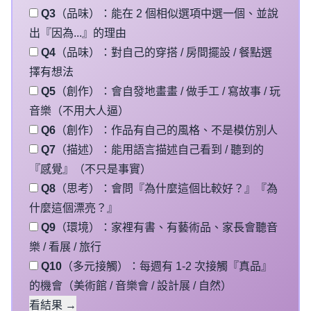
Q3
（品味）：能在 2 個相似選項中選一個、並說
出『因為...』的理由
Q4
（品味）：對自己的穿搭 / 房間擺設 / 餐點選
擇有想法
Q5
（創作）：會自發地畫畫 / 做手工 / 寫故事 / 玩
音樂（不用大人逼）
Q6
（創作）：作品有自己的風格、不是模仿別人
Q7
（描述）：能用語言描述自己看到 / 聽到的
『感覺』（不只是事實）
Q8
（思考）：會問『為什麼這個比較好？』『為
什麼這個漂亮？』
Q9
（環境）：家裡有書、有藝術品、家長會聽音
樂 / 看展 / 旅行
Q10
（多元接觸）：每週有 1-2 次接觸『真品』
的機會（美術館 / 音樂會 / 設計展 / 自然）
看結果 →