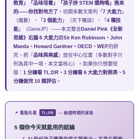
教育」「品味培養」「孩子拚 STEM 還夠嗎」進來
的——你找對地方了
。坊間多數文章列「
7 大能力
」
（魔數）、「
3 個能力
」（天下雜誌）、「
4 種技
能
」（GeneJP）——本文整合
Daniel Pink《全新
思維》右腦 6 大能力
跟
Sir Ken Robinson、John
Maeda、Howard Gardner、OECD、WEF
的研
究、把『
品味與美感
』放在中心位置（多數對手只
列為其中一項、本文當核心）。如果你只想要短
版：
1 分鐘看 TL;DR、3 分鐘看 6 大能力對照表、5
分鐘做完 10 題評估
。
📌 重點先看
— 給趕時間的家長
TL;DR
5 個
你今天就能用的結論