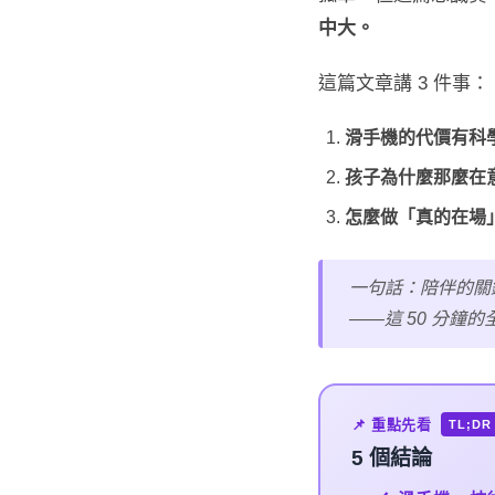
中大。
這篇文章講 3 件事：
滑手機的代價有科
孩子為什麼那麼在
怎麼做「真的在場
一句話：陪伴的關
——這 50 分鐘
📌 重點先看
TL;DR
5 個
結論