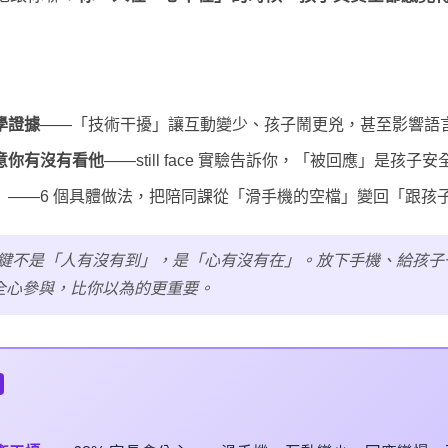
學證據
——「技術干擾」讓互動變少、孩子鬧更兇，甚至影響語
意你有沒有看他
——still face 實驗告訴你，「被回應」是孩子
」
——6 個具體做法，把陪同課從「滑手機的空檔」變回「跟孩
鍵不是「人有沒有到」，是「心有沒有在」。放下手機、給孩子
的全心參與，比你以為的更重要。