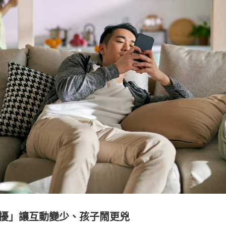
干擾」讓互動變少、孩子鬧更兇