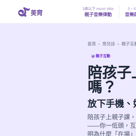
3歲以下
music titita
3 ~ 
親子音樂律動
音樂
首頁
›
育兒誌
›
親子互
🤝 親子互動
陪孩子
嗎？
放下手機、
陪孩子上親子課，
——你一低頭，互動
明為什麼「在場」