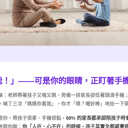
我！」——可是你的眼睛，正盯著手
幕：老師帶著孩子又唱又跳，旁邊一排家長卻低著頭滑手機
，喊了三次「媽媽你看我」，你才「嗯？喔好棒」地抬一下
怪你。帶孩子很累、手機很黏，
68% 的家長都承認陪孩子時
地跟你聊：
你「人在、心不在」的時候，孩子其實全都感覺