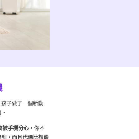
機
；孩子做了一個新動
頭。
會被手機分心
，你不
得到，而且代價比想像