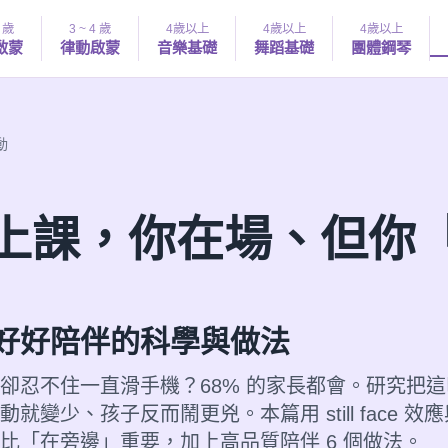
4 歲
3 ~ 4 歲
4歲以上
4歲以上
4歲以上
啟蒙
律動啟蒙
音樂基礎
舞蹈基礎
團體鋼琴
動
上課，你在場、但你
好好陪伴的科學與做法
卻忍不住一直滑手機？68% 的家長都會。研究把
就變少、孩子反而鬧更兇。本篇用 still face 
比「在旁邊」重要，加上高品質陪伴 6 個做法。