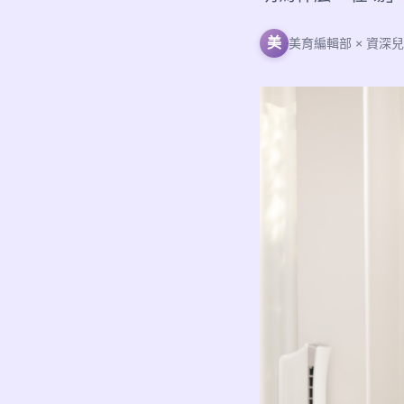
美
美育編輯部 × 資深