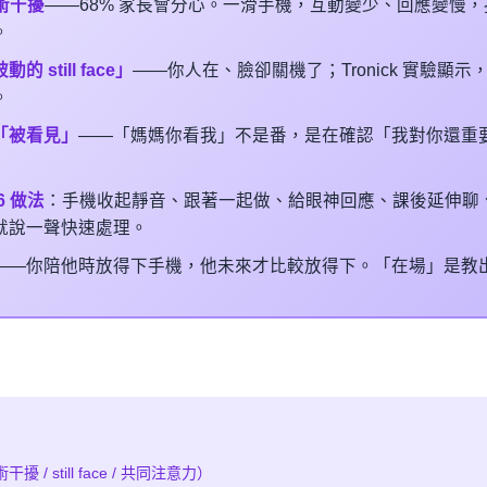
技術干擾
——68% 家長會分心。一滑手機，互動變少、回應變慢
。
 still face」
——你人在、臉卻關機了；Tronick 實驗顯
。
「被看見」
——「媽媽你看我」不是番，是在確認「我對你還重
6 做法
：手機收起靜音、跟著一起做、給眼神回應、課後延伸聊
就說一聲快速處理。
——你陪他時放得下手機，他未來才比較放得下。「在場」是教
 / still face / 共同注意力）