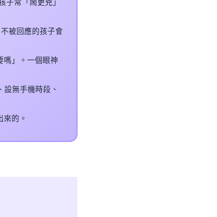
，孩子常「鬧更兇」
示，不被回應的孩子會
要嗎」。一個眼神
、設無手機時段、
出來的。