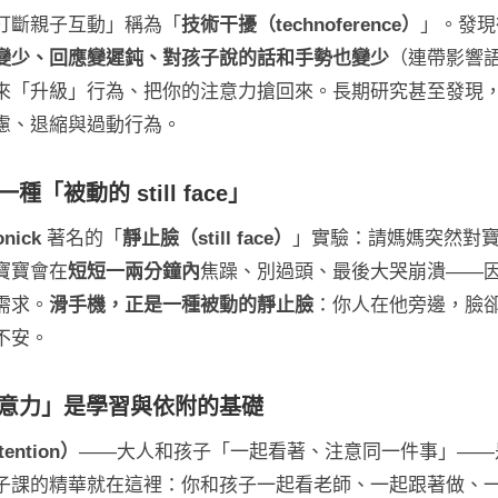
打斷親子互動」稱為「
技術干擾（technoference）
」。發現
變少、回應變遲鈍、對孩子說的話和手勢也變少
（連帶影響
來「升級」行為、把你的注意力搶回來。長期研究甚至發現
慮、退縮與過動行為。
「被動的 still face」
onick
著名的「
靜止臉（still face）
」實驗：請媽媽突然對
寶寶會在
短短一兩分鐘內
焦躁、別過頭、最後大哭崩潰——
需求。
滑手機，正是一種被動的靜止臉
：你人在他旁邊，臉
不安。
注意力」是學習與依附的基礎
ention）
——大人和孩子「一起看著、注意同一件事」——
子課的精華就在這裡：你和孩子一起看老師、一起跟著做、