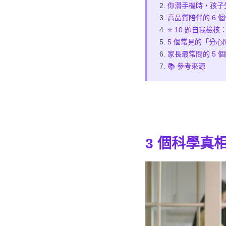
你滑手機時，孩子失
高品質陪伴的 6 
⭐ 10 題自我檢
5 個常見的「分心
家長最常問的 5 
📚 參考來源
3 個
科學真