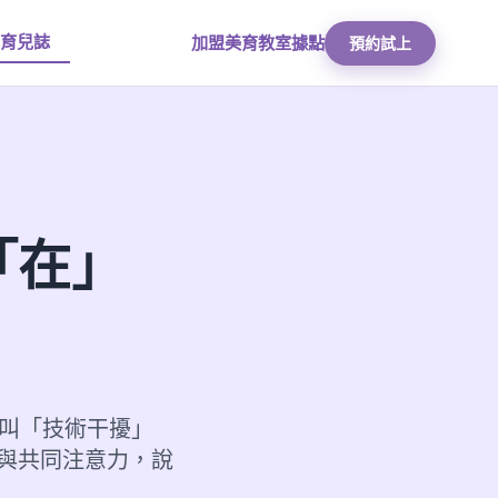
育兒誌
加盟美育
教室據點
預約試上
「在」
這叫「技術干擾」
效應與共同注意力，說