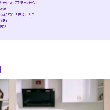
去什麼（在場 vs 分心）
個做法
核：你的陪伴「在場」嗎？
陷阱」
個問題
相