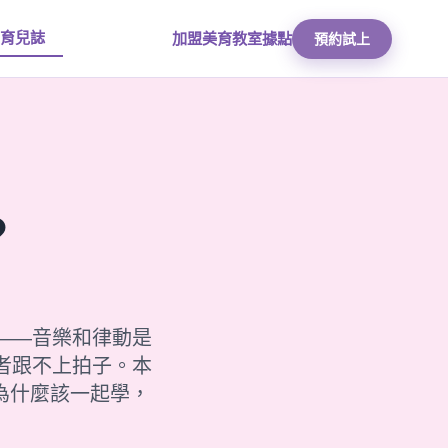
育兒誌
加盟美育
教室據點
預約試上
？
——音樂和律動是
者跟不上拍子。本
者為什麼該一起學，