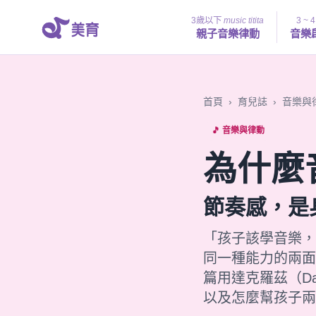
3歲以下
music titita
3 ~ 
親子音樂律動
音樂
首頁
›
育兒誌
›
音樂與
🎵 音樂與律動
為什麼
節奏感，是
「孩子該學音樂，
同一種能力的兩面
篇用達克羅茲（D
以及怎麼幫孩子兩