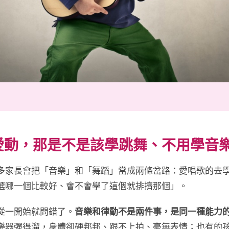
愛動，那是不是該學跳舞、不用學音
多家長會把「音樂」和「舞蹈」當成兩條岔路：愛唱歌的去
選哪一個比較好、會不會學了這個就排擠那個」。
從一開始就問錯了。
音樂和律動不是兩件事，是同一種能力
樂器彈得溜，身體卻硬邦邦、跟不上拍、毫無表情；也有的