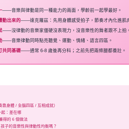
一
——音樂與律動是同一種能力的兩面，學齡前一起學最好。
體動出來的
——達克羅茲：先用身體感受拍子，節奏才內化進肌
就
——沒律動的音樂家僵硬沒表現力，沒音樂性的舞者跟不上拍
動
——音樂律動同時點亮聽覺、運動、情緒、語言四區。
打共同基礎
——通常 6-8 歲後再分科；之前先把兩條腿都養壯。
靠身體 / 全腦四區 / 互相成就）
者一起：差在哪
得的 6 個做法
核：孩子的音樂性與律動性均衡嗎？