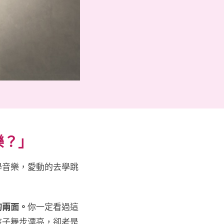
樂？」
學音樂，愛動的去學跳
的兩面。
你一定看過這
孩子舞步漂亮，卻老是