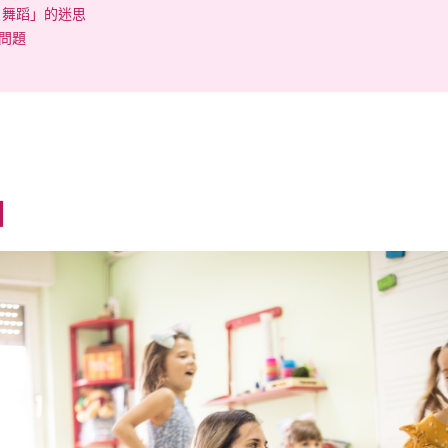
s 舞蹈」的迷思
個問題
相