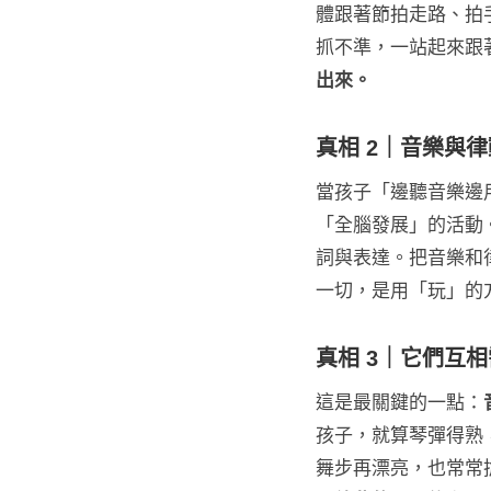
體跟著節拍走路、拍
抓不準，一站起來跟
出來。
真相 2｜音樂與
當孩子「邊聽音樂邊
「全腦發展」的活動
詞與表達。把音樂和
一切，是用「玩」的
真相 3｜它們互
這是最關鍵的一點：
孩子，就算琴彈得熟
舞步再漂亮，也常常