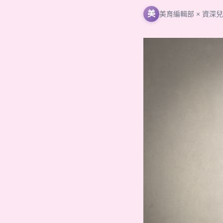
美
美育編輯部 × 資深