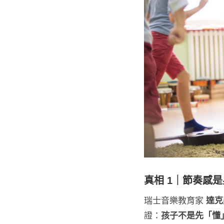
真相 1｜節奏感
瑞士音樂教育家
達克羅
證：
孩子不是先「懂