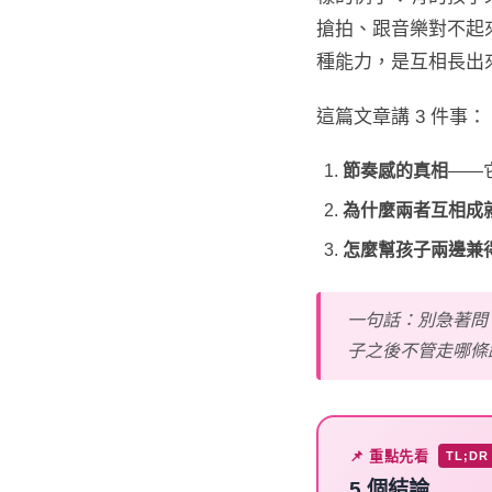
搶拍、跟音樂對不起
種能力，是互相長出
這篇文章講 3 件事：
節奏感的真相
——
為什麼兩者互相成
怎麼幫孩子兩邊兼
一句話：別急著問
子之後不管走哪條
📌 重點先看
TL;DR
5 個
結論