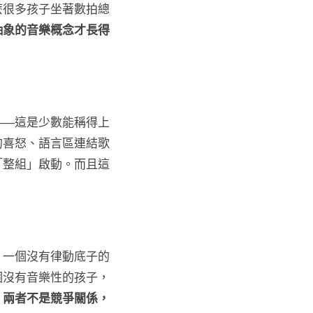
麼很多孩子坐著數拍總
抽象的音樂概念才長得
——這是少數能稱得上
的喜怒、語言區連結歌
「整組」啟動。而且這
。
一個沒有律動底子的
個沒有音樂性的孩子，
。
兩者不是競爭關係，