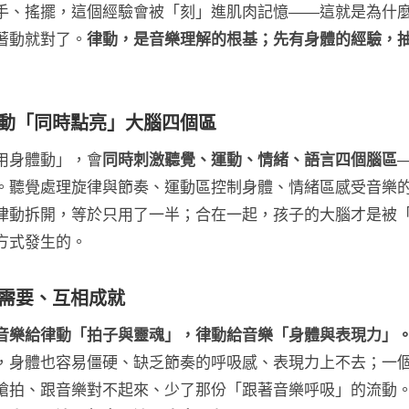
手、搖擺，這個經驗會被「刻」進肌肉記憶——這就是為什
著動就對了。
律動，是音樂理解的根基；先有身體的經驗，
律動「同時點亮」大腦四個區
用身體動」，會
同時刺激聽覺、運動、情緒、語言四個腦區
。聽覺處理旋律與節奏、運動區控制身體、情緒區感受音樂
律動拆開，等於只用了一半；合在一起，孩子的大腦才是被
方式發生的。
相需要、互相成就
音樂給律動「拍子與靈魂」，律動給音樂「身體與表現力」
，身體也容易僵硬、缺乏節奏的呼吸感、表現力上不去；一
搶拍、跟音樂對不起來、少了那份「跟著音樂呼吸」的流動