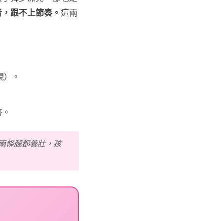
者，跟不上節奏。
這兩
現）。
答。
兩條腿都養壯，孩