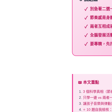
別急著二選
節奏感是身
兩者互相成
全腦發展活
要專精，先
📖 本文重點
3 個科學真相（節奏
只學一邊 vs 兩
讓孩子音樂與律動兼
⭐ 10 題自我檢