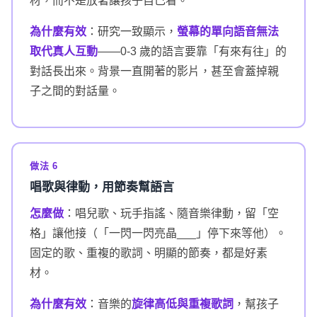
材，而不是放著讓孩子自己看。
為什麼有效
：研究一致顯示，
螢幕的單向語音無法
取代真人互動
——0-3 歲的語言要靠「有來有往」的
對話長出來。背景一直開著的影片，甚至會蓋掉親
子之間的對話量。
做法 6
唱歌與律動，用節奏幫語言
怎麼做
：唱兒歌、玩手指謠、隨音樂律動，留「空
格」讓他接（「一閃一閃亮晶___」停下來等他）。
固定的歌、重複的歌詞、明顯的節奏，都是好素
材。
為什麼有效
：音樂的
旋律高低與重複歌詞
，幫孩子