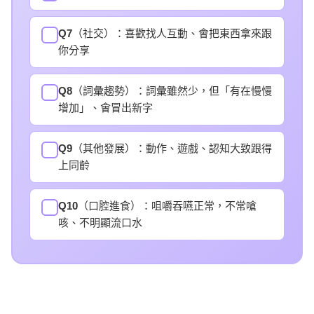
Q7
（社交）：喜歡找人互動、會把東西拿來跟
✓
你分享
Q8
（詞彙趨勢）：詞彙雖然少，但「有在慢慢
✓
增加」、會冒出新字
Q9
（其他發展）：動作、遊戲、認知大致跟得
✓
上同齡
Q10
（口腔進食）：咀嚼吞嚥正常，不常嗆
✓
咳、不明顯流口水