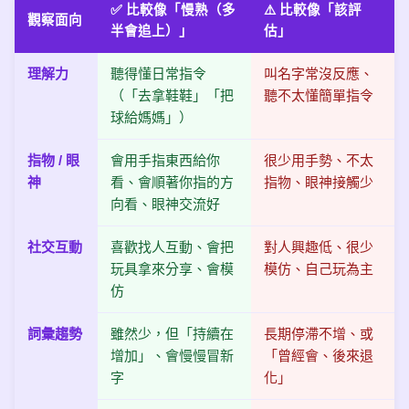
✅ 比較像「慢熟（多
⚠️ 比較像「該評
觀察面向
半會追上）」
估」
理解力
聽得懂日常指令
叫名字常沒反應、
（「去拿鞋鞋」「把
聽不太懂簡單指令
球給媽媽」）
指物 / 眼
會用手指東西給你
很少用手勢、不太
神
看、會順著你指的方
指物、眼神接觸少
向看、眼神交流好
社交互動
喜歡找人互動、會把
對人興趣低、很少
玩具拿來分享、會模
模仿、自己玩為主
仿
詞彙趨勢
雖然少，但「持續在
長期停滯不增、或
增加」、會慢慢冒新
「曾經會、後來退
字
化」