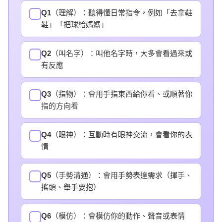
Q1
（理解）：聽得懂日常指令，例如「去拿鞋
✓
鞋」「把球給媽媽」
Q2
（叫名字）：叫他名字時，大多會看過來或
✓
有反應
Q3
（指物）：會用手指東西給你看、或順著你
✓
指的方向看
Q4
（眼神）：互動時有眼神交流，會看你的表
✓
情
Q5
（手勢溝通）：會用手勢表達需求（揮手、
✓
搖頭、舉手要抱）
Q6
（模仿）：會模仿你的動作、聲音或表情
✓