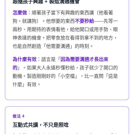
跟隨孩子興趣 + 製造溝通機會
怎麼做
：順著孩子當下有興趣的東西講（他看著
狗，就講狗）。他想要的東西
不要秒給
——先等一
兩秒、用期待的表情看他，給他開口或用手勢、眼
神表達的機會。把零食放在看得到拿不到的地方，
也能自然創造「他需要溝通」的時刻。
為什麼有效
：語言是「
因為需要溝通才長出來
的
」。如果大人永遠秒懂秒給，孩子就少了開口的
動機。製造剛剛好的「小空檔」，比一直問「這是
什麼」有效。
做法 4
互動式共讀，不只是照唸