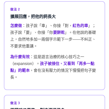
做法 2
擴展回應，把他的詞長大
怎麼做
：孩子說「車」、你接「對，
紅色的車
」；
孩子說「要」、你接「你
要餅乾
」。在他說的基礎
上，自然地多加一兩個字示範下一步——不糾正、
不要求他重講。
為什麼有效
：這是語言治療的核心技巧之一
（expansion）。
孩子被接住、又看到「再多一點
點」的範本
，會在沒有壓力的情況下慢慢把句子變
長。
做法 3