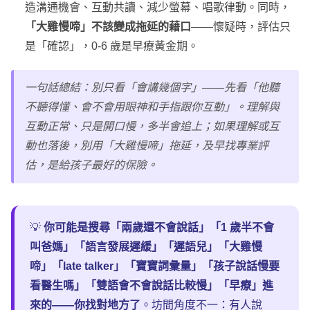
造溝通機會、互動共讀、減少螢幕、唱歌律動。同時，
「大雞慢啼」不該變成拖延的藉口
——懷疑時，評估只
是「確認」，0-6 歲是早療黃金期。
一句話總結：別只看「會講幾個字」——先看「他聽
不聽得懂、會不會用眼神和手指跟你互動」。理解與
互動正常、只是開口慢，多半會追上；如果理解或互
動也落後，別用「大雞慢啼」拖延，及早找專業評
估，是給孩子最好的保險。
💡
你可能是搜尋「兩歲還不會說話」「1 歲半不會
叫爸媽」「語言發展遲緩」「遲語兒」「大雞慢
啼」「late talker」「寶寶詞彙量」「孩子說話慢要
看醫生嗎」「雙語會不會說話比較慢」「早療」進
來的——你找對地方了
。坊間角度不一：有人說