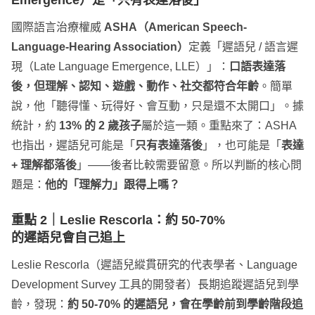
國際語言治療權威
ASHA（American Speech-
Language-Hearing Association）
定義「遲語兒 / 語言遲
現（Late Language Emergence, LLE）」：
口語表達落
後，但理解、認知、遊戲、動作、社交都符合年齡
。簡單
說，他「聽得懂、玩得好、會互動，只是還不太開口」。據
統計，約
13% 的 2 歲孩子
屬於這一類。重點來了：ASHA
也指出，遲語兒可能是「
只有表達落後
」，也可能是「
表達
+ 理解都落後
」——後者比較需要留意。所以判斷的核心問
題是：
他的「理解力」跟得上嗎？
重點 2｜
Leslie Rescorla
：約 50-70%
的遲語兒會自己追上
Leslie Rescorla（遲語兒縱貫研究的代表學者、Language
Development Survey 工具的開發者）長期追蹤遲語兒到學
齡，發現：
約 50-70% 的遲語兒，會在學齡前到學齡階段追