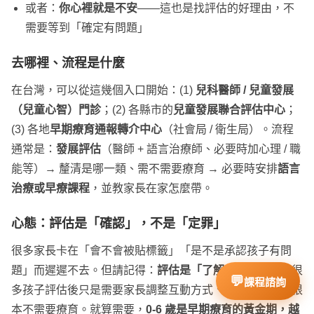
或者：
你心裡就是不安
——這也是找評估的好理由，不
需要等到「確定有問題」
去哪裡、流程是什麼
在台灣，可以從這幾個入口開始：(1)
兒科醫師 / 兒童發展
（兒童心智）門診
；(2) 各縣市的
兒童發展聯合評估中心
；
(3) 各地
早期療育通報轉介中心
（社會局 / 衛生局）。流程
通常是：
發展評估
（醫師 + 語言治療師、必要時加心理 / 職
能等）→ 釐清是哪一類、需不需要療育 → 必要時安排
語言
治療或早療課程
，並教家長在家怎麼帶。
心態：評估是「確認」，不是「定罪」
很多家長卡在「會不會被貼標籤」「是不是承認孩子有問
題」而遲遲不去。但請記得：
評估是「了解與確認」
——很
多孩子評估後只是需要家長調整互動方式、或定期追蹤，根
本不需要療育。就算需要，
0-6 歲是早期療育的黃金期，越