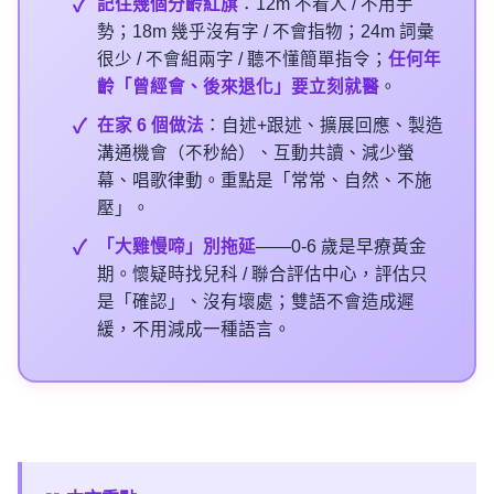
記住幾個分齡紅旗
：12m 不看人 / 不用手
勢；18m 幾乎沒有字 / 不會指物；24m 詞彙
很少 / 不會組兩字 / 聽不懂簡單指令；
任何年
齡「曾經會、後來退化」要立刻就醫
。
在家 6 個做法
：自述+跟述、擴展回應、製造
溝通機會（不秒給）、互動共讀、減少螢
幕、唱歌律動。重點是「常常、自然、不施
壓」。
「大雞慢啼」別拖延
——0-6 歲是早療黃金
期。懷疑時找兒科 / 聯合評估中心，評估只
是「確認」、沒有壞處；雙語不會造成遲
緩，不用減成一種語言。