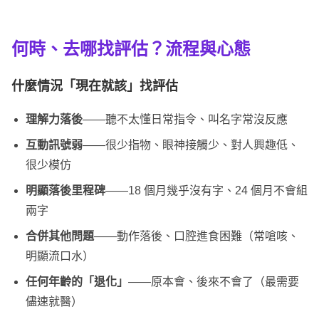
何時、去哪
找評估
？流程與心態
什麼情況「現在就該」找評估
理解力落後
——聽不太懂日常指令、叫名字常沒反應
互動訊號弱
——很少指物、眼神接觸少、對人興趣低、
很少模仿
明顯落後里程碑
——18 個月幾乎沒有字、24 個月不會組
兩字
合併其他問題
——動作落後、口腔進食困難（常嗆咳、
明顯流口水）
任何年齡的「退化」
——原本會、後來不會了（最需要
儘速就醫）