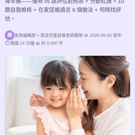
灣早療——慢熟 vs 該評估對照表 + 分齡紅旗 + 10
題自我檢核 + 在家促進語言 6 個做法 + 何時找評
估。
美
美育編輯部 × 資深兒童發展老師團隊
·
📅 2026-06-05 發布
·
⏱ 閱讀 14 分鐘
·
📖 約 9,000 字