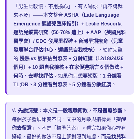
「男生比較慢、不用擔心」、有人嚇你「再不講就
來不及」——本文整合
ASHA（Late Language
Emergence 遲語兒臨床指引）+ Leslie Rescorla
遲語兒縱貫研究（50-70% 追上）+ AAP（美國兒科
醫學會）/ CDC 發展里程碑 + 台灣早期療育（兒童
發展聯合評估中心、遲語兒自我檢核）
，給你完整
的
慢熟 vs 該評估對照表 + 分齡紅旗（12/18/24/36
個月）+ 10 題自我檢核 + 在家促進語言 6 個做法 +
何時、去哪找評估
。如果你只想要短版：
1 分鐘看
TL;DR、3 分鐘看對照表、5 分鐘看分齡紅旗
。
🩺
先說清楚
：本文是
一般親職衛教，不是醫療診斷
。
每個孩子發展節奏不同，文中的月齡與指標是「
提醒
你去留意
」、不是「標準答案」。看完如果你心裡有
疑慮，最好的做法不是上網對照到焦慮、而是
找兒科