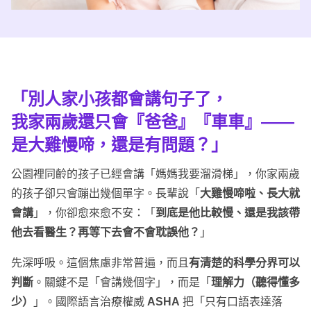
「別人家小孩都會講句子了，
我家兩歲還只會『爸爸』『車車』——
是大雞慢啼，還是有問題？」
公園裡同齡的孩子已經會講「媽媽我要溜滑梯」，你家兩歲
的孩子卻只會蹦出幾個單字。長輩說「
大雞慢啼啦、長大就
會講
」，你卻愈來愈不安：「
到底是他比較慢、還是我該帶
他去看醫生？再等下去會不會耽誤他？
」
先深呼吸。這個焦慮非常普遍，而且
有清楚的科學分界可以
判斷
。關鍵不是「會講幾個字」，而是「
理解力（聽得懂多
少）
」。國際語言治療權威
ASHA
把「只有口語表達落