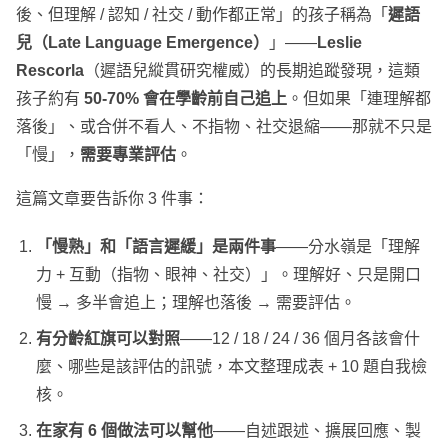
後、但理解 / 認知 / 社交 / 動作都正常」的孩子稱為「
遲語
兒（Late Language Emergence）
」——
Leslie
Rescorla
（遲語兒縱貫研究權威）的長期追蹤發現，這類
孩子約有
50-70% 會在學齡前自己追上
。但如果「連理解都
落後」、或合併不看人、不指物、社交退縮——那就不只是
「慢」，
需要專業評估
。
這篇文章要告訴你 3 件事：
「慢熟」和「語言遲緩」是兩件事
——分水嶺是「理解
力 + 互動（指物、眼神、社交）」。理解好、只是開口
慢 → 多半會追上；理解也落後 → 需要評估。
有分齡紅旗可以對照
——12 / 18 / 24 / 36 個月各該會什
麼、哪些是該評估的訊號，本文整理成表 + 10 題自我檢
核。
在家有 6 個做法可以幫他
——自述跟述、擴展回應、製