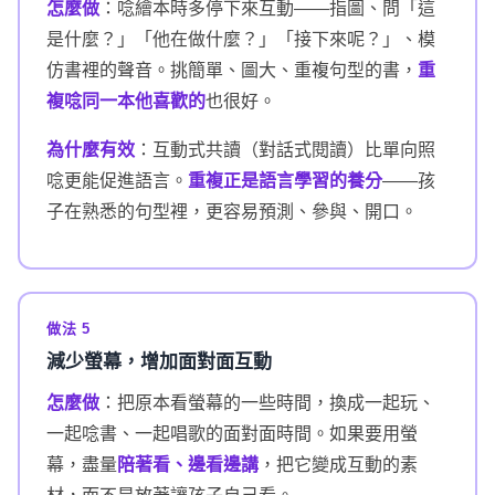
怎麼做
：唸繪本時多停下來互動——指圖、問「這
是什麼？」「他在做什麼？」「接下來呢？」、模
仿書裡的聲音。挑簡單、圖大、重複句型的書，
重
複唸同一本他喜歡的
也很好。
為什麼有效
：互動式共讀（對話式閱讀）比單向照
唸更能促進語言。
重複正是語言學習的養分
——孩
子在熟悉的句型裡，更容易預測、參與、開口。
做法 5
減少螢幕，增加面對面互動
怎麼做
：把原本看螢幕的一些時間，換成一起玩、
一起唸書、一起唱歌的面對面時間。如果要用螢
幕，盡量
陪著看、邊看邊講
，把它變成互動的素