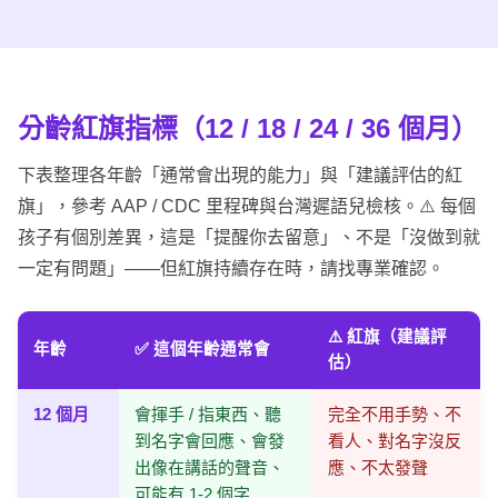
分齡
紅旗指標
（12 / 18 / 24 / 36 個月）
下表整理各年齡「通常會出現的能力」與「建議評估的紅
旗」，參考 AAP / CDC 里程碑與台灣遲語兒檢核。⚠️ 每個
孩子有個別差異，這是「提醒你去留意」、不是「沒做到就
一定有問題」——但紅旗持續存在時，請找專業確認。
⚠️ 紅旗（建議評
年齡
✅ 這個年齡通常會
估）
12 個月
會揮手 / 指東西、聽
完全不用手勢、不
到名字會回應、會發
看人、對名字沒反
出像在講話的聲音、
應、不太發聲
可能有 1-2 個字