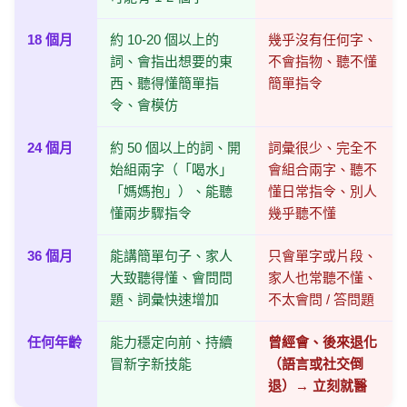
18 個月
約 10-20 個以上的
幾乎沒有任何字、
詞、會指出想要的東
不會指物、聽不懂
西、聽得懂簡單指
簡單指令
令、會模仿
24 個月
約 50 個以上的詞、開
詞彙很少、完全不
始組兩字（「喝水」
會組合兩字、聽不
「媽媽抱」）、能聽
懂日常指令、別人
懂兩步驟指令
幾乎聽不懂
36 個月
能講簡單句子、家人
只會單字或片段、
大致聽得懂、會問問
家人也常聽不懂、
題、詞彙快速增加
不太會問 / 答問題
任何年齡
能力穩定向前、持續
曾經會、後來退化
冒新字新技能
（語言或社交倒
退）→ 立刻就醫