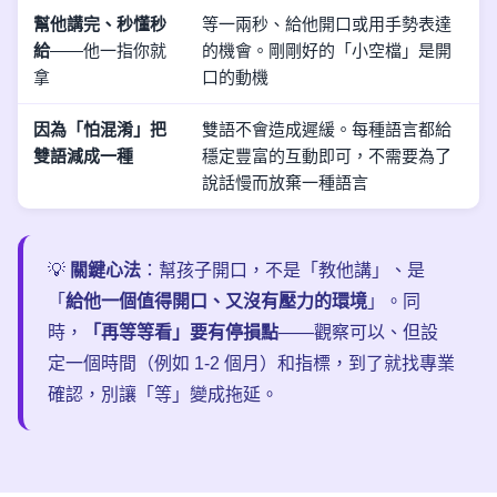
幫他講完、秒懂秒
等一兩秒、給他開口或用手勢表達
給
——他一指你就
的機會。剛剛好的「小空檔」是開
拿
口的動機
因為「怕混淆」把
雙語不會造成遲緩。每種語言都給
雙語減成一種
穩定豐富的互動即可，不需要為了
說話慢而放棄一種語言
💡
關鍵心法
：幫孩子開口，不是「教他講」、是
「
給他一個值得開口、又沒有壓力的環境
」。同
時，
「再等等看」要有停損點
——觀察可以、但設
定一個時間（例如 1-2 個月）和指標，到了就找專業
確認，別讓「等」變成拖延。