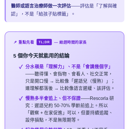
醫師或語言治療師做一次評估
——評估是「了解與確
認」，不是「給孩子貼標籤」。
📌 重點先看
— 給趕時間的家長
TL;DR
5 個
你今天就能用的結論
分水嶺是「理解力」、不是「會講幾個字」
——聽得懂、會指物、會看人、社交正常，
只是開口慢 → 比較像「遲語兒（慢熟）」；
連理解都落後 → 比較像語言遲緩、該評估。
慢熟多半會追上、但不保證
——Rescorla 研
究：遲語兒約 50-70% 學齡前追上。所以
「觀察 + 在家促進」可以，但要持續追蹤、
設停損點，不是無限期等。