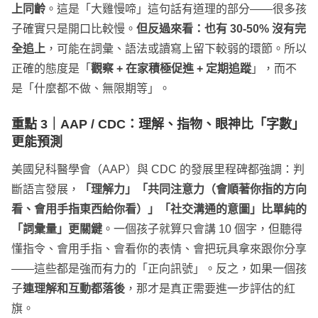
上同齡
。這是「大雞慢啼」這句話有道理的部分——很多孩
子確實只是開口比較慢。
但反過來看：也有 30-50% 沒有完
全追上
，可能在詞彙、語法或讀寫上留下較弱的環節。所以
正確的態度是「
觀察 + 在家積極促進 + 定期追蹤
」，而不
是「什麼都不做、無限期等」。
重點 3｜
AAP / CDC
：理解、指物、眼神比「字數」
更能預測
美國兒科醫學會（AAP）與 CDC 的發展里程碑都強調：判
斷語言發展，
「理解力」「共同注意力（會順著你指的方向
看、會用手指東西給你看）」「社交溝通的意圖」比單純的
「詞彙量」更關鍵
。一個孩子就算只會講 10 個字，但聽得
懂指令、會用手指、會看你的表情、會把玩具拿來跟你分享
——這些都是強而有力的「正向訊號」。反之，如果一個孩
子
連理解和互動都落後
，那才是真正需要進一步評估的紅
旗。