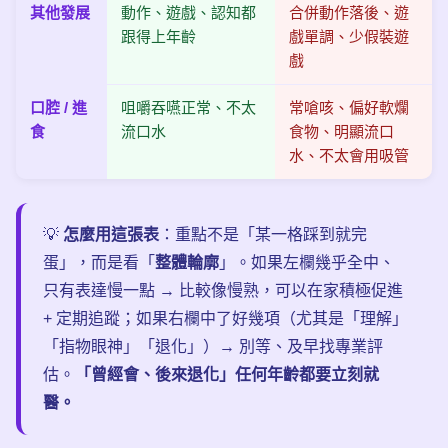
其他發展
動作、遊戲、認知都
合併動作落後、遊
跟得上年齡
戲單調、少假裝遊
戲
口腔 / 進
咀嚼吞嚥正常、不太
常嗆咳、偏好軟爛
食
流口水
食物、明顯流口
水、不太會用吸管
💡
怎麼用這張表
：重點不是「某一格踩到就完
蛋」，而是看「
整體輪廓
」。如果左欄幾乎全中、
只有表達慢一點 → 比較像慢熟，可以在家積極促進
+ 定期追蹤；如果右欄中了好幾項（尤其是「理解」
「指物眼神」「退化」）→ 別等、及早找專業評
估。
「曾經會、後來退化」任何年齡都要立刻就
醫。