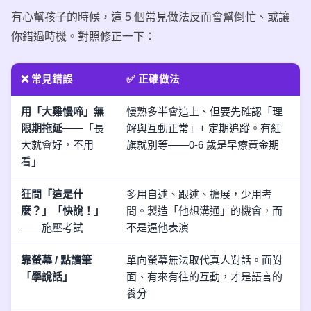
有心幫孩子的時候，這 5 個常見做法反而會幫倒忙、或讓
你錯過時機。對照修正一下：
❌ 常見錯誤
✅ 正確做法
用「大雞慢啼」無
慢熟多半會追上、但要先確認「理
限期拖延
——「長
解與互動正常」+ 定期追蹤。有紅
大就會好，不用
旗就別等——0-6 歲是早療黃金期
看」
狂問「這是什
多用自述、跟述、擴展，少用考
麼？」「快說！」
問。製造「他想溝通」的機會，而
——施壓考試
不是逼他表演
靠螢幕 / 點讀筆
單向螢幕無法取代真人對話。面對
「學說話」
面、有來有往的互動，才是語言的
養分