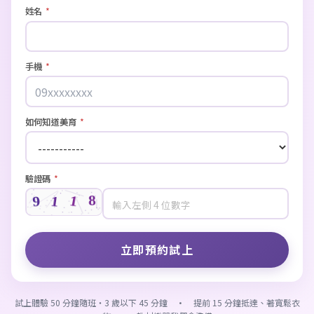
姓名
*
手機
*
如何知道美育
*
驗證碼
*
試上體驗 50 分鐘隨班・3 歲以下 45 分鐘 · 提前 15 分鐘抵達、著寬鬆衣