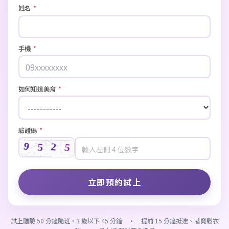
姓名
*
手機
*
如何知道美育
*
驗證碼
*
試上體驗 50 分鐘隨班・3 歲以下 45 分鐘 · 提前 15 分鐘抵達、著寬鬆衣