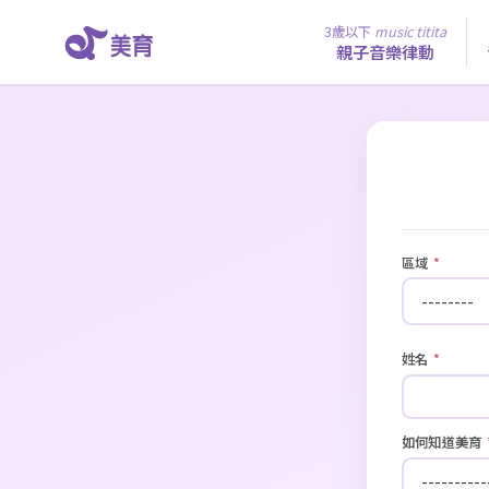
3歲以下
music titita
親子音樂律動
區域
*
姓名
*
如何知道美育