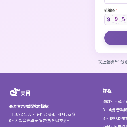
驗證碼
*
試上體驗 50 
課程
3歲以下 親
美育音樂舞蹈教育機構
3 ~ 4歲 音樂
自 1983 年起，陪伴台灣兩個世代家庭。
3 ~ 4歲 律動
0 ~ 8 歲音樂與舞蹈完整成長路徑。
4歲以上 音樂