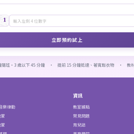
分鐘隨班・3 歲以下 45 分鐘 · 提前 15 分鐘抵達、著寬鬆衣物 · 
資訊
子音樂律動
教室據點
啟蒙
常見問題
啟蒙
育兒誌
基礎
美育學院